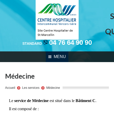
Q
04 76 64 90 90
STANDARD
MENU
Médecine
You are here:
Accueil
Les services
Médecine
Le
service de Médecine
est situé dans le
Bâtiment C
.
Il est composé de :