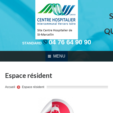
Q
04 76 64 90 90
STANDARD
MENU
Espace résident
You are here:
Accueil
Espace résident