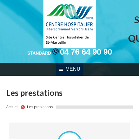
Q
04 76 64 90 90
STANDARD
MENU
Les prestations
You are here:
Accueil
Les prestations