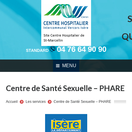
Q
04 76 64 90 90
STANDARD
MENU
Centre de Santé Sexuelle – PHARE
You are here:
Accueil
Les services
Centre de Santé Sexuelle – PHARE