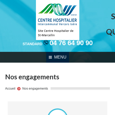
Q
04 76 64 90 90
STANDARD
MENU
Nos engagements
You are here:
Accueil
Nos engagements