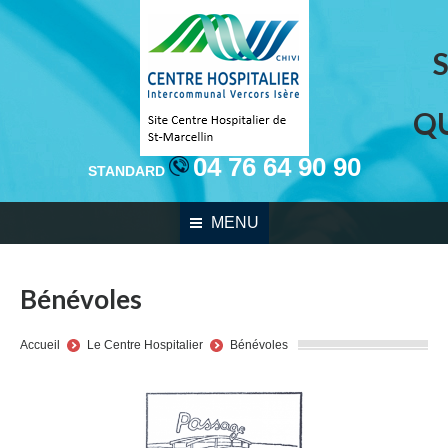
Q
04 76 64 90 90
STANDARD
MENU
Bénévoles
You are here:
Accueil
Le Centre Hospitalier
Bénévoles